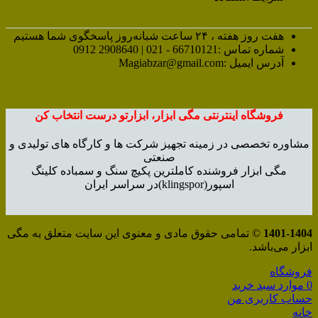
هفت روز هفته ، ۲۴ ساعت شبانه‌روز پاسخگوی شما هستیم
شماره تماس :66710121 - 021 | 2908640 0912
آدرس ایمیل :Magiabzar@gmail.com
فروشگاه اینترنتی مگی ابزار، ابزارتو درست انتخاب کن
مشاوره تخصصی در زمینه تجهیز شرکت ها و کارگاه های تولیدی و
صنعتی
مگی ابزار فروشنده کاملترین پکیچ سنگ و سمباده کلینگ
اسپور(klingspor)در سراسر ایران
1401-1404
© تمامی حقوق مادی و معنوی این سایت متعلق به مگی
ابزار می‌باشد.
فروشگاه
0
موارد
سبد خرید
حساب کاربری من
خانه