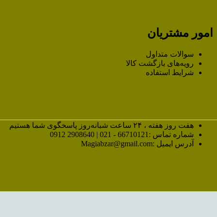
امور مشتریان
سوالات متداول
رویه‌های بازگشت کالا
شرایط استفاده
هفت روز هفته ، ۲۴ ساعت شبانه‌روز پاسخگوی شما هستیم
شماره تماس :66710121 - 021 | 2908640 0912
آدرس ایمیل :Magiabzar@gmail.com