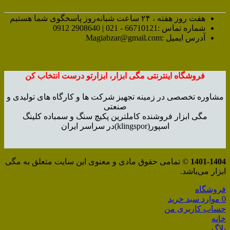
هفت روز هفته ، ۲۴ ساعت شبانه‌روز پاسخگوی شما هستیم
شماره تماس :66710121 - 021 | 2908640 0912
آدرس ایمیل :Magiabzar@gmail.com
فروشگاه اینترنتی مگی ابزار، ابزارتو درست انتخاب کن
مشاوره تخصصی در زمینه تجهیز شرکت ها و کارگاه های تولیدی و
صنعتی
مگی ابزار فروشنده کاملترین پکیچ سنگ و سمباده کلینگ
اسپور(klingspor)در سراسر ایران
1401-1404
© تمامی حقوق مادی و معنوی این سایت متعلق به مگی
ابزار می‌باشد.
فروشگاه
0
موارد
سبد خرید
حساب کاربری من
خانه
بلاگ