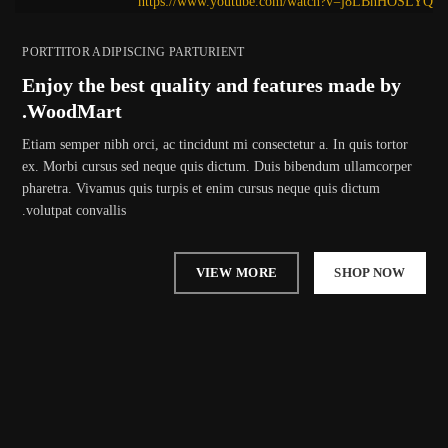
https://www.youtube.com/watch?v=j8LBnHOSLYQ
PORTTITOR ADIPISCING PARTURIENT
Enjoy the best quality and features made by
WoodMart.
Etiam semper nibh orci, ac tincidunt mi consectetur a. In quis tortor
ex. Morbi cursus sed neque quis dictum. Duis bibendum ullamcorper
pharetra. Vivamus quis turpis et enim cursus neque quis dictum
volutpat convallis.
VIEW MORE
SHOP NOW