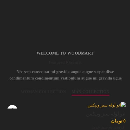
WELCOME TO WOODMART
Featured Products
Nec sem consequat mi gravida augue augue suspendisse
condimentum condimentum vestibulum augue mi gravida ugue.
WOMAN COLLECTION
MAN COLLECTION
اتو لوله سبز ویپکس
0
تومان
افزودن به سبد خرید