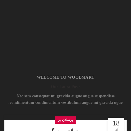
WELCOME TO WOODMART
Our Latest Posts
Nec sem consequat mi gravida augue augue suspendisse
condimentum condimentum vestibulum augue mi gravida ugue.
پرسلان بر
18
آذر
پرسلان‌ بر بزرگ