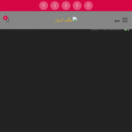
0
منو
Hot list
Summer
Men's Wear
SEE MORE