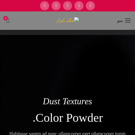
0
منو
Dust Textures
Color Powder.
Habitasse sapien ad nunc ullamcorper eget ullamcorper turpis