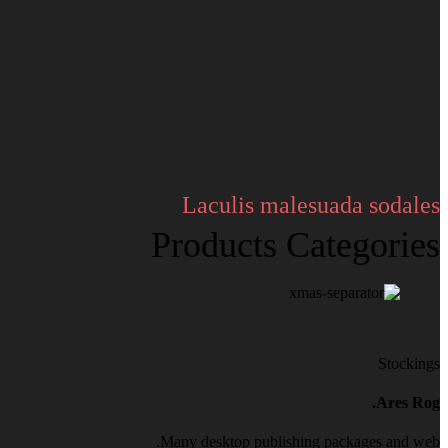
Laculis malesuada sodales
Products Categories
Stockings
Ares Rog.
Many desktop publishing packages and web.