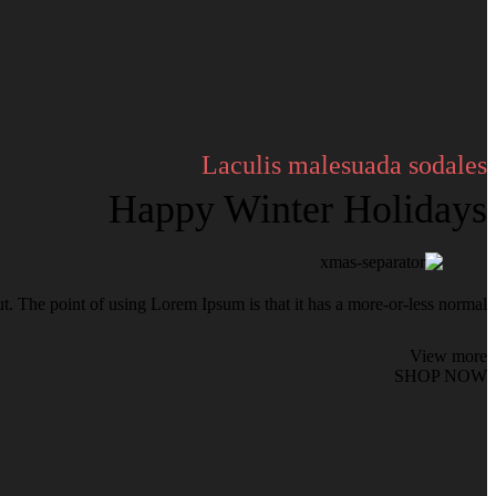
Laculis malesuada sodales
Happy Winter Holidays
out. The point of using Lorem Ipsum is that it has a more-or-less normal.
View more
SHOP NOW