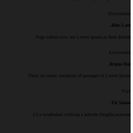
Decorations
Bins Last.
Page editors now use Lorem Ipsum as their default.
Accessories
Repas Dui.
There are many variations of passages of Lorem Ipsum.
Toys
Tie Sanas.
Ut a vestibulum vehicula a lobortis fringilla praesent.